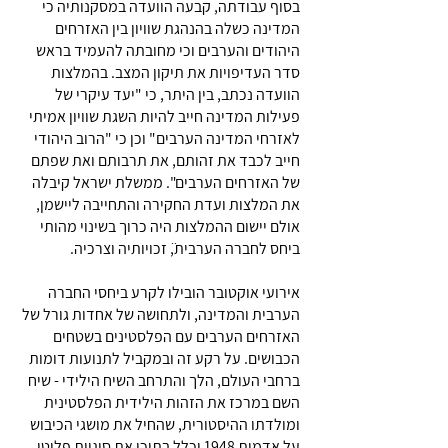
בסוף עבודתה, קבעה הוועדה במסקנותיה כי
המדינה כשלה בהנהגת שוויון בין האזרחים
היהודים והערבים וכי מחובתה להעמיד בראש
סדר העדיפויות את תיקון המצב. בהמלצות
הוועדה נכתב, בין היתר, כי "יעד עיקרי של
פעילות המדינה חייב להיות השגת שוויון אמיתי
לאזרחי המדינה הערבים" וכן כי "הרוב היהודי
חייב לכבד את זהותם, את תרבותם ואת שפתם
של האזרחים הערבים". ממשלת ישראל קיבלה
את המלצות ועדת החקירה והתחייבה ליישמן,
אולם יישום ההמלצות היה כרוך בשינוי מהותי
ביחס לחברה הערבית̈, זכויותיה וצרכיה.
אירועי אוקטובר הובילו לקרע ביחסי החברה
הערבית והמדינה, ולתחושה של אחדות גורל של
האזרחים הערבים עם הפלסטינים בשטחים
הכבושים. על רקע זה ובמקביל לתנועות דומות
ברחבי העולם, הלך והתרחב השיח הילידי - שיח
השם במרכז את הזהות הילידית הפלסטינית
ומולדתו ההיסטורית, שהחיל את מושגי הכיבוש
על אדמות 1948 וכלל בתוכו את סוגיית פליטי