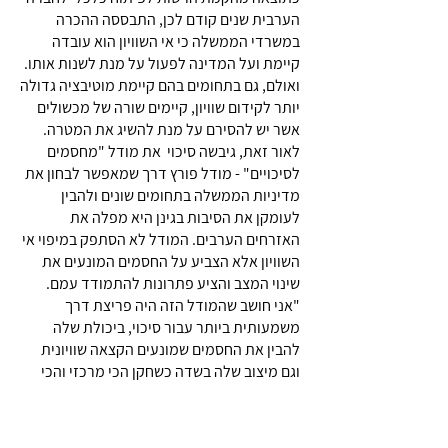
הערבית שנים קודם לכן, התבססה ההכרה
במשרדי הממשלה כי אי השוויון הוא עובדה
קיימת ועל המדינה לפעול על מנת לשנות אותו.
ואולם, גם בתחומים בהם קיימת מוטיבציה גדולה
יותר לקידום שוויון, קיימים שורה של מכשולים
אשר יש להסירם על מנת להשיג את המטרה.
לאור זאת, גיבשה סיכוי את מודל "מחסמים
לסיכויים" - מודל פורץ דרך שמאפשר לבחון את
מדיניות הממשלה בתחומים שונים ולהבין
לעומקן את הסיבות בגינן היא מפלה את
האזרחים הערבים. המודל לא הסתפק במיפוי אי
השוויון אלא הצביע על החסמים המונעים את
שינוי המצב והציע פתרונות להתמודד עמם.
"אני חושב שהמודל הזה היה פריצת דרך
משמעותית ביותר עבור סיכוי, ביכולת שלה
להבין את החסמים שמונעים הקצאה שוויונית
וגם מיצוב שלה בשדה כשחקן הכי מרכזי והכי
מקצועי", מסביר המנכ"ל השותף באותה עת, רון
גרליץ. "מאז שפיתחנו את המודל, ב-2010,
עשינו עד היום כ-10 מחקרי מדיניות שמבוססים