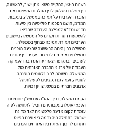
בשנות ה-90, התקיים משא ומתן ישיר, לראשונה,
בין מפלגת השלטון לבין מפלגות המייצגות את
החברה הערבית על תמיכה בממשלה. בעקבות
המו"מ, הושגו הסכמות פוליטיות בין סיעות
חד"ש ומד"ע למפלגת העבודה שהביאו
להשקעות חסרות תקדים של הממשלה ביישובים
הערביים תמורת תמיכה מבחוץ בממשלה.
ממשלת רבין היתה הראשונה שהציגה תוכנית
ממשלתית אמיתית לצמצום פערים בין יהודים
לערבים, ובתקופה שאחריה התרחבה והעמיקה
העבודה של ארגוני החברה האזרחית מול
הממשלה. תשומת לב בינלאומית הופנתה
לסוגייה, ועמה גם תקציבים לפעילות של
ארגונים חברתיים בנושא שוויון זכויות.
הקמת ממשלת רבין, המו"מ עם אש"ף וחתימת
הסכמי אוסלו בעקבותיהם הובילו לתחושה לפיה
עומדת לקום מדינה פלסטינית לצד מדינת
ישראל. בתחילה היה נדמה כי אווירת הפיוס
תתרום לריכוך המתח בין האזרחים הערבים