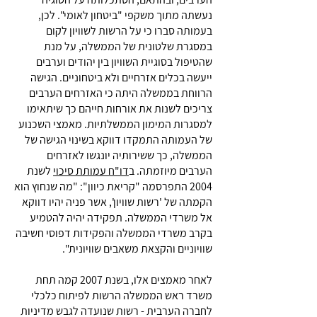
נעשתה מתוך משקפי "ביטחון לאומי". לכן,
בעמותה סברו כי על הרשות לשוויון לקום
במסגרת שלטונית של הממשלה, על מנת
שהטיפול בסוגיית השוויון בין יהודים וערבים
ייעשה בכלים אזרחיים ולא ביטחוניים. הגישה
הרווחת בממשלה היתה כי האזרחים הערבים
צריכים לשנות את אורחות חייהם כך שיתאימו
למסגרות המימון הממשלתיות. מאמצי השכנוע
של העמותה התמקדו דווקא בשינוי הגישה של
הממשלה, כך ששירותיה יונגשו לאזרחים
הערבים מיוזמתה. ב
דו"ח עמותת סיכוי
לשנת
2004 התפרסמה "קריאת כיוון": "מה שנחוץ הוא
הקמתה של 'רשות שוויון', אשר פניה יהיו דווקא
אל משרדי הממשלה. תפקידה יהיה להטמיע
בקרב משרדי הממשלה והפקידות דפוסי חשיבה
שוויוניים והקצאת משאבים שוויונית".
לאחר מאמצים אלו, בשנת 2007 קמה תחת
משרד ראש הממשלה הרשות לפיתוח כלכלי
לחברה הערבית - רשות שנועדה לגבש מדיניות