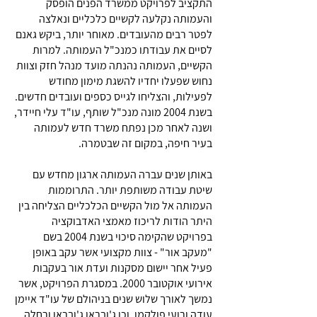
התקציב לפרויקט ממשרד הפנים הופסק
והעמותה נקלעה לקשיים כלכליים ונאלצה
לפטר רבים מהעובדים. מאוחר יותר, ביקש גאנם
לסיים את עבודתו כמנכ"ל העמותה. למרות
הקשיים, העמותה נהנתה מועד מנהל חזק וצוות
נחוש שפעלו יחדיו להשגת מימון מחודש
לפעילות, והצליחו לגייס כספים ועובדים חדשים.
בשנת 2004 מונה מנכ"ל שותף, עו"ד עלי חיידר,
ושנה לאחר מכן נפתח משרד חדש לעמותה
בעיר חיפה, במקום זה שבטמרה.
באותן שנים עברה העמותה ארגון מחדש עם
שיטת עבודה משותפת יותר. התרוממות
העמותה אל מול הקשיים הכלכליים הצליחה בין
היתר הודות לריכוז מאמצי האדבוקציה
בפרויקט שהקימה סיכוי בשנת 2004 בשם
"מעקב אור" - צוות מקצועי אשר עקב באופן
פעיל אחר יישום מסקנות ועדת אור בעקבות
אירועי אוקטובר 2000. במסגרת הפרויקט, אשר
נמשך לאורך שלוש שנים בניהולם של עו"ד איימן
עודה ורועי פולקמן, וכן ג'ובראן ג'ובראן ורחלה