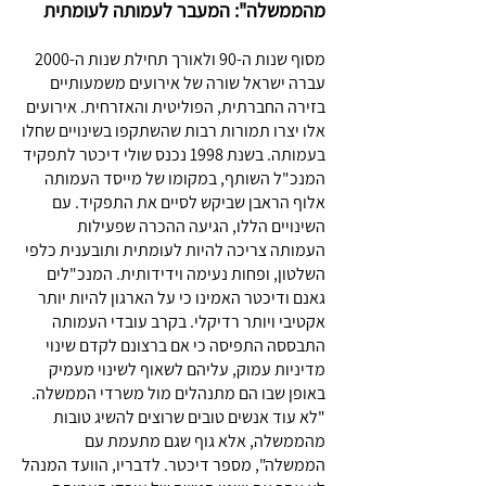
מהממשלה": המעבר לעמותה לעומתית
מסוף שנות ה-90 ולאורך תחילת שנות ה-2000
עברה ישראל שורה של אירועים משמעותיים
בזירה החברתית, הפוליטית והאזרחית. אירועים
אלו יצרו תמורות רבות שהשתקפו בשינויים שחלו
בעמותה. בשנת 1998 נכנס שולי דיכטר לתפקיד
המנכ"ל השותף, במקומו של מייסד העמותה
אלוף הראבן שביקש לסיים את התפקיד. עם
השינויים הללו, הגיעה ההכרה שפעילות
העמותה צריכה להיות לעומתית ותובענית כלפי
השלטון, ופחות נעימה וידידותית. המנכ"לים
גאנם ודיכטר האמינו כי על הארגון להיות יותר
אקטיבי ויותר רדיקלי. בקרב עובדי העמותה
התבססה התפיסה כי אם ברצונם לקדם שינוי
מדיניות עמוק, עליהם לשאוף לשינוי מעמיק
באופן שבו הם מתנהלים מול משרדי הממשלה.
"לא עוד אנשים טובים שרוצים להשיג טובות
מהממשלה, אלא גוף שגם מתעמת עם
הממשלה", מספר דיכטר. לדבריו, הוועד המנהל