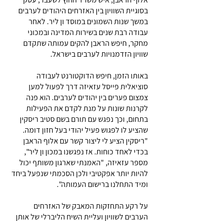
בסוגיית השוויון בין האזרחים היהודים לערבים
במשך שנות השמונים במוסד ון ליר. לאחר
עבודה רבת שנים בשירות המדינה ובמכוני
מחקר, חיפש הראבן להקים עמותה שתקדם
שוויון הזדמנויות לערבים בישראל.
באותו הזמן, חיפש הדוקטורנט לעבודה
סוציאלית פייסל עזאיזה דרך לפעול למען
צמצום פערים בין יהודים לערבים. הוא פנה
לקרנות שונות על מנת לקדם את הפעילות
בתחום, וכך נפגש עם תורם בשם סטיב ריסקין
שהציע לו לפגוש פעיל יהודי בעל חזון דומה.
"ריסקין הציע לי ליצור קשר עם אלוף הראבן
בכדי לאחד כוחות. אז נפגשנו במכון ון ליר",
מספר עזאיזה, "האמנתי שארגון משותף יכול
להיות יותר אפקטיבי ולכן הסכמתי שנפעל ביחד
ומיד התחלנו ברישום העמותה".
על רקע התחזקות המאבק של האזרחים
הערבים לשוויון ועליית השיח הליברלי של אותן