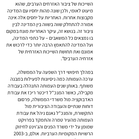
השייכות של ציבור האזרחים הערבים, שהוא
מיעוט לאומי, ולכן שונה מהות יחסיו עם המדינה
מקבוצות אחרות. האחריות על יחסים אלה אינה
אמורה להתחלק שווה בשווה בין המדינה לבין
ציבור זה. בנושא זה, עיקר האחריות מונח במקום
בו נמצאים כל המשאבים – על כתפי המדינה,
ועל המדינה להתאמץ הרבה יותר כדי לרכוש את
אמונם ואת תחושת השייכות האזרחית של
אזרחיה הערבים".
במהלך חיפושי דרך השפעה על הממשלה,
ערכה העמותה כמה ניסיונות לפעילות במבנה
משותף. באותן שנים העמותה התנהלה בעבודה
מקבילה, כאשר המנכ"ל דיכטר ריכז את עבודת
האדבוקציה מול משרדי הממשלה, פרסום
דוחות שנתיים והעבודה הציבורית מול
התקשורת, והמנכ"ל גאנם ניהל את עבודת
העמותה מהעיר טמרה והתמקד בפרויקט
שמומן על ידי משרד הפנים והג'וינט לחיזוק
הרשויות המקומיות הערביות. אולם, ב-2003