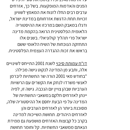
הפנים והאדמות המופקעות. בשל כך, אזרחים
ערבים רבים החלו לזנוח את המאמץ לשוויון
זכויות תחת הדגשת אזרחותם במדינת ישראל,
ודגלו במאבק השם במרכזו את ההיסטוריה
הלאומית הפלסטינית הרואה בהקמת מדינה
ישראל פרי תהליך קולוניאלי. בשנים אלו
התחזקה הנוכחות של השיח הלאומי ששם
בראשו את זכות ההגדרה העצמית הפלסטינית.
דו"ח עמותת סיכוי
לשנת 2001 התייחס לשינויים
אלה, ותבע מן המדינה לנקוט גישה מכילה:
"בחודש מאי 2001 הורה שר התשתיות ליברמן
לאנשי משרדו לנתק את הקשרים עם הרשויות
הערביות שבהן צויין יום הנכבה. גישה זו, לפיה
יינתן לאזרחים חלקם במשאבי התשתיות של
המדינה על פי הבעת יחסם אל ההיסטוריה שלה,
מסוכנת ביותר הן לאזרחים הערבים והן
לאזרחים היהודים. תחושת השייכות למדינה
בקרב כל קבוצות האזרחים מושפעת גם ממידת
הנאתם ממשאבי התשתיות. קל וחומר תחושת