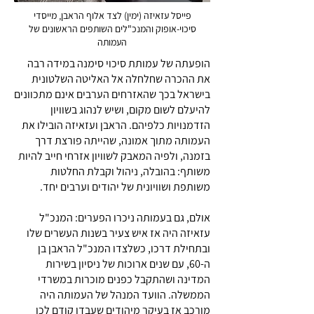
פייסל עזאיזה (ימין) לצד אלוף הראבן, מייסדי
סיכוי-אופוק והמנכ"לים השותפים הראשונים של
העמותה
הופעתה של עמותת סיכוי סימנה במידה רבה
את ההכרה שחלחלה אל האליטה השלטונית
בישראל בכך שהאזרחים הערבים אינם מתכוונים
להיעלם לשום מקום, ושיש לנהוג בשוויון
הזדמנויות כלפיהם. הראבן ועזאיזה הובילו את
העמותה מתוך אמונה, שהייתה פורצת דרך
בזמנה, ולפיה המאבק לשוויון אזרחי חייב להיות
משותף: בהובלה, ניהול וקבלת החלטות
משותפת ושוויונית של יהודים וערבים יחד.
אולם, גם בעמותה ניכרו הפערים: המנכ"ל
עזאיזה היה אז איש צעיר בשנות העשרים שלו
ובתחילת דרכו, כשלצדו המנכ"ל הראבן בן
ה-60, עם שנים ארוכות של ניסיון בשירות
המדינה ושהתקבל כפנים מוכרות במשרדי
הממשלה. הוועד המנהל של העמותה היה
מורכב אז בעיקר מיהודים שעבדו קודם לכן