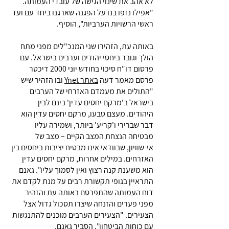
לא אהב את שינוי הגישה של עובדי העמותה.
"אפילו נזפו בנו על הפגנה שארגנו ביחד עם ועד
ראשי הרשויות הערביות", הוסיף.
באותה עת, הזהירו שני המנכ"לים מפני מתח
הולך וגובר ביחסי יהודים וערבים בישראל. עם
פרסום דו"ח סיכוי בחודש יוני 2000 דיכטר
פרסם מאמר דעה
באתר Ynet
ובו הזהיר שיש
"התולים את מעמדם האזרחי של הערבים
בישראל ב'מרקם יחסים עדין' בינם לבין
היהודים. מעצם טבעו, מרקם יחסים עדין הוא
דבר שברירי ו'קריע' ביותר, ושמירה עליו
מבטיחה הנצחת המצב הקיים – מצב של
אי-שוויון, שבוודאי אינו מבטיח יציבות ביחסים בין
האזרחים. במילים אחרות, מרקם יחסים עדין
הוא משענת קנה רצוץ ואין לסמוך עליו". גאנם
התראיין בגופי תקשורת רבים על מנת לקדם את
דוח העמותה שהתפרסם באותה עת והזהיר
מפני פערים והזנחה שיצרו תסכול גדול אצל
הצעירים. "הצעירים הערבים מוכנים להתנגשות
עם כוחות הביטחון", הסביר גאנם.