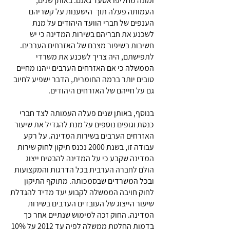
ומונה מחליפו אסעד גאנם. באותן שנים,
העמותה פעלה תוך הישענות על קשריהם
הענפים של חברי הוועד היהודים על מנת
לשכנע את חבריהם בשירות המדינה כי יש
חשיבות בשיפור מצבם של האזרחים הערבים.
לתפישתם, היה צריך לשכנע את משרדי
הממשלה כי אם האזרחים הערבים ייהנו מחיים
טובים יותר ברמה החומרית, הדבר ישפיע לחיוב
גם על חייהם של האזרחים היהודים.
בנוסף, באותן שנים פעלה העמותה לצד חברי
כנסת וגופים נוספים על מנת להגדיל את שיעור
האזרחים הערבים בשירות המדינה. על רקע
עבודה זו, בשנת 2000 נכנס תיקון לחוק שירות
המדינה שקבע כי על המדינה להבטיח ייצוג
הולם לחברה הערבית בכל הדרגות והמקצועות
ובכל המשרדים שבסמכותה. מתוקף התיקון
לחוק חויבה הממשלה לקבוע יעד מדיד להגדלת
שיעור הייצוג של העובדים הערבים בשירות
המדינה. החוק זכה למימוש שנתיים אחר כך
בדמות החלטת ממשלה לפיה עד 2012 על 10%