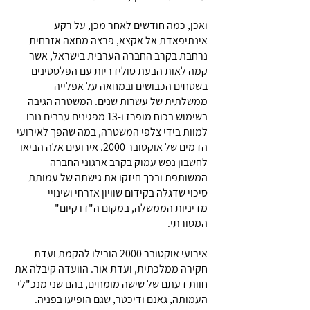
ואכן, כמה חודשים לאחר מכן, על רקע
אינתיפאדת אל אקצא, פרצה מחאה אזרחית
נרחבת בקרב החברה הערבית בישראל, אשר
קמה לאות הבעת סולידריות עם הפלסטינים
בשטחים הכבושים ובמחאה על אפלייה
ממשלתית של עשרות שנים. המשטרה הגיבה
בשימוש בכוח מופרז ו-13 מפגינים ערבים נורו
למוות בידי צלפי המשטרה, במה שהפך לאירועי
הדמים של אוקטובר 2000. אירועים אלה הביאו
לחשבון נפש עמוק בקרב ארגוני החברה
המשותפת ובכך חיזקו את גישתה של עמותת
סיכוי שדגלה בקידום שוויון אזרחי ושינויי
מדיניות הממשלה, במקום ה"דו קיום"
המסורתי.
אירועי אוקטובר 2000 הובילו להקמת ועדת
חקירה ממלכתית, ועדת אור. הוועדה קיבלה את
חוות דעתם של שישה מומחים, בהם שני מנכ"לי
העמותה, גאנם ודיכטר, שגם הופיעו בפניה.