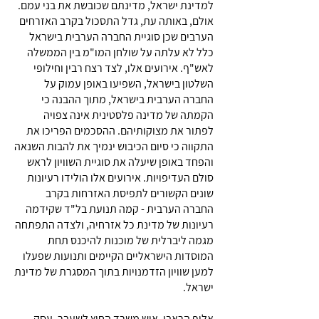
למדינת ישראל, מדינתם שכובשת את בני עמם.
אולם, באותה עת, גדל התסכול בקרב האזרחים
הערבים שכן סוגיית החברה הערבית בישראל
כלל לא עלתה על שולחן המו"מ בין הממשלה
לאש"ף. אירועים אלו, לצד רצח רבין וחילופי
השלטון בישראל, השפיעו באופן עמוק על
החברה הערבית בישראל, מתוך ההבנה כי
הקמתה של מדינה פלסטינית אינה צפויה
לפתור את מצוקותיהם. ההסכמים הפריכו את
התקווה כי סיום הכיבוש ינמיך את להבות השנאה
והפחד באופן שיעלה את סוגיית השוויון לראש
סולם העדיפויות. אירועים אלו הולידו רעיונות
שונים הקשורים לתפיסת האזרחות בקרב
החברה הערבית - קמה תנועת בל"ד שקידמה
רעיונות של מדינת כל אזרחיה, ולצדה התפתחה
מגמה ליברלית של מוכנות להיכנס תחת
המוסדות הישראליים הקיימים ותנועות שפעלו
למען שוויון הזדמנויות בתוך המסגרת של מדינת
ישראל.
אלוף הראבן, איש משרד החוץ לשעבר, עסק